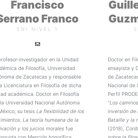
Francisco
Guill
Serrano Franco
Guzm
SNI NIVEL 1
S
E
n
v
e
profesor-investigador en la Unidad
Doctor en Fi
l
o
démica de Filosofía, Universidad
ensayista y 
p
e
ónoma de Zacatecas y responsable
de Zacateca
a Licenciatura en Filosofía de dicha
Nacional de I
dad académica. Doctor en Filosofía
Perfil PRODE
 la Universidad Nacional Autónoma
“
Los caminos
México; su tesis
La flexibilidad de los
inversión de
timientos. La teoría humeana de la
Bataille y la
vación y los juicios morales
fue
(2018)
, Cori
tinguida con Mención honorífica.
sobre la filo