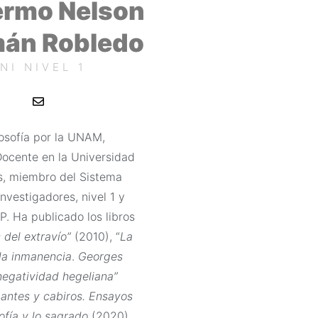
ermo Nelson
án Robledo
NI NIVEL 1
E
n
v
e
losofía por la UNAM,
l
o
Docente en la Universidad
p
e
s, miembro del Sistema
nvestigadores, nivel 1 y
P. Ha publicado los libros
 del extravío”
(2010), “
La
 la inmanencia
.
Georges
 negatividad hegeliana”
bantes y cabiros. Ensayos
sofía y lo sagrado
(2020)