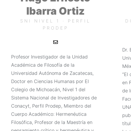
Ibarra Ortiz
SNI NIVEL 1 · PERFIL
D
PRODEP
E
n
v
Dr. 
e
Profesor Investigador de la Unidad
Uni
l
o
Académica de Filosofía de la
Méx
p
e
Universidad Autónoma de Zacatecas,
“El
Doctor en Ciencias Humanas por El
en F
Colegio de Michoacán, Nivel 1 del
de I
Sistema Nacional de Investigadores de
Facu
Conacyt, Perfil Prodep, Miembro del
UNA
Cuerpo Académico: Hermenéutica
pub
Filosófica, Profesor de la Maestría en
tít
pensamiento crítico y hermenéutica y