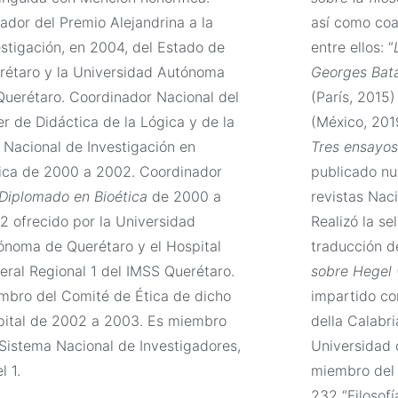
ador del Premio Alejandrina a la
así como coau
estigación, en 2004, del Estado de
entre ellos: “
rétaro y la Universidad Autónoma
Georges Batai
Querétaro. Coordinador Nacional del
(París, 2015)
er de Didáctica de la Lógica y de la
(México, 201
 Nacional de Investigación en
Tres ensayos
ica de 2000 a 2002. Coordinador
publicado nu
Diplomado en Bioética
de 2000 a
revistas Naci
2 ofrecido por la Universidad
Realizó la se
ónoma de Querétaro y el Hospital
traducción 
eral Regional 1 del IMSS Querétaro.
sobre Hegel
mbro del Comité de Ética de dicho
impartido co
pital de 2002 a 2003. Es miembro
della Calabria
 Sistema Nacional de Investigadores,
Universidad 
l 1.
miembro del
232 “Filosofí