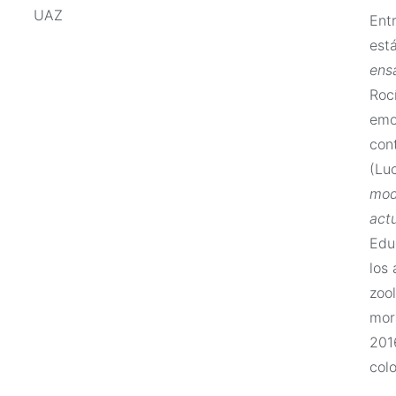
UAZ
Ent
est
ens
Roc
emo
cont
(Lu
mod
act
Edu
los
zool
mor
201
colo