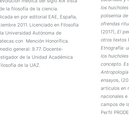
evolución médica del siglo XIX vista
los huichole
e la filosofía de la ciencia.
polisemia de 
licada en por editorial EAE, España,
ofrendas ritu
tiembre 2011.
Licenciado en Filosofía
(2017),
El p
 la Universidad Autónoma de
otros textos
atecas con Mención Honorífica.
Etnografía: u
medio general: 9.77.
Docente-
los huicholes
estigador de la Unidad Académica
concepto. Est
Filosofía de la UAZ.
Antropología
ensayo
s, (20
artículos en 
nacionales e 
campos de la 
Perfil PRODE