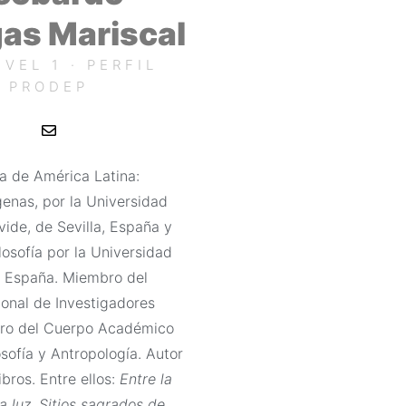
gas Mariscal
IVEL 1 · PERFIL
PRODEP
E
n
v
e
ia de América Latina:
l
o
enas, por la Universidad
p
e
vide, de Sevilla, España y
ilosofía por la Universidad
 España. Miembro del
onal de Investigadores
bro del Cuerpo Académico
sofía y Antropología. Autor
ibros. Entre ellos:
Entre la
a luz. Sitios sagrados de