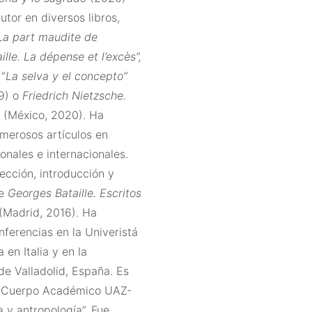
tor en diversos libros,
La part maudite de
lle. La dépense et l’excès”,
 “
La selva y el concepto”
9) o
Friedrich Nietzsche.
(México, 2020). Ha
merosos artículos en
onales e internacionales.
lección, introducción y
de
Georges Bataille. Escritos
(Madrid, 2016). Ha
nferencias en la Univeristá
 en Italia y en la
de Valladolid, España. Es
 Cuerpo Académico UAZ-
a y antropología”. Fue