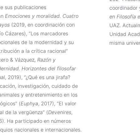
re sus publicaciones
coordinador 
án
Emociones y moralidad. Cuatro
en Filosofía 
ayos
(2019, en coordinación con
UAZ. Actualm
ío Cázares), “Los marcadores
Unidad Acadé
cionales de la modernidad y su
misma univer
ribución a la crítica racional”
cero & Vázquez,
Razón y
ernidad. Horizontes del filosofar
ual
, 2019), “¿Qué es una jirafa?
cación, investigación, cuidado de
 animales y entretenimiento en los
ógicos” (
Euphya
, 2017), “El valor
al de la vergüenza” (
Devenires
,
6). Ha participado en números
quios nacionales e internacionales.