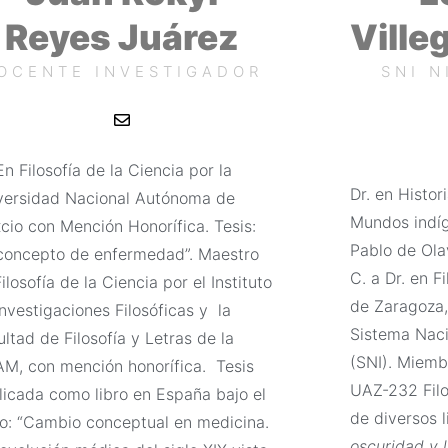
Reyes Juárez
Ville
OCENTE INVESTIGADOR
SNI N
E
n
v
e
En Filosofía de la Ciencia por la
l
o
Dr. en Histor
versidad Nacional Autónoma de
p
Mundos indíg
e
cio con Mención Honorífica. Tesis:
Pablo de Ola
 concepto de enfermedad”.
Maestro
C. a Dr. en F
ilosofía de la Ciencia por el Instituto
de Zaragoza,
nvestigaciones Filosóficas y la
Sistema Naci
ltad de Filosofía y Letras de la
(SNI). Miem
M, con mención honorífica. Tesis
UAZ-232 Filo
licada como libro en España bajo el
de diversos l
ulo: “Cambio conceptual en medicina.
oscuridad y l