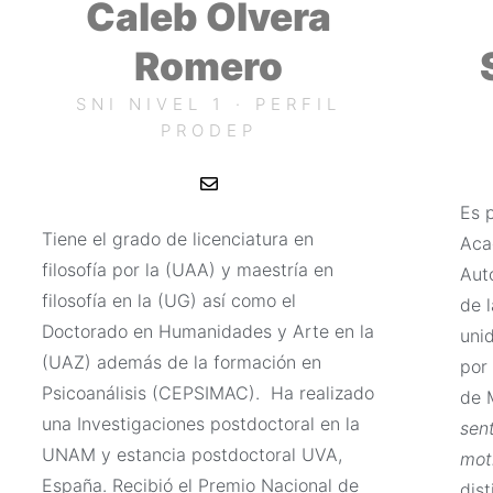
Caleb Olvera
Romero
SNI NIVEL 1 · PERFIL
PRODEP
E
n
v
Es 
e
Tiene el grado de licenciatura en
Aca
l
o
filosofía por la (UAA) y maestría en
Aut
p
e
filosofía en la (UG) así como el
de l
Doctorado en Humanidades y Arte en la
uni
(UAZ) además de la formación en
por
Psicoanálisis (CEPSIMAC). Ha realizado
de 
una Investigaciones postdoctoral en la
sen
UNAM y estancia postdoctoral UVA,
moti
España. Recibió el Premio Nacional de
dis